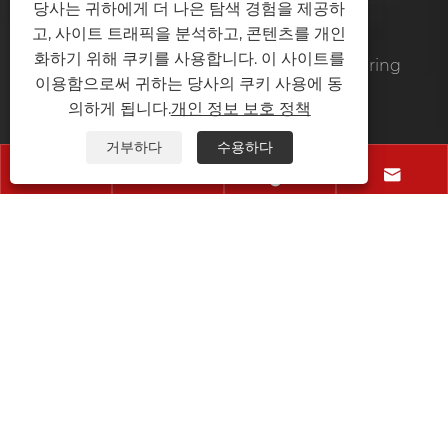
당사는 귀하에게 더 나은 탐색 경험을 제공하
고, 사이트 트래픽을 분석하고, 콘텐츠를 개인
화하기 위해 쿠키를 사용합니다. 이 사이트를
Zhejiang Yaodong Intelligent Manufacturing
이용함으로써 귀하는 당사의 쿠키 사용에 동
Technology Co., Ltd.
의하게 됩니다.
개인 정보 보호 정책
전화:
+86-577-66007073
거부하다
수용하다




이동하는:
+86-13106181103
팩스:
+86-577-66007073
이메일:
wm@zhongchuanwj.cn
주소:
구역 6, Wanyang Zhongchuang City, Bihu Town,
Liandu District, Lishui City, Zhejiang Province
Copyright © 2024 Zhejiang Yaodong Intelligent
Manufacturing Technology Co., Ltd. 모든 권리 보유.